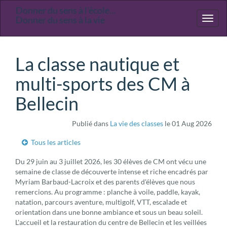
Donner du sens à l'école...
Ecole
Donner du sens à la vie
Toggl
primaire
naviga
Saint-
Joseph
La classe nautique et
multi-sports des CM à
Bellecin
Publié dans
La vie des classes
le 01 Aug 2026
Tous les articles
Du 29 juin au 3 juillet 2026, les 30 élèves de CM ont vécu une
semaine de classe de découverte intense et riche encadrés par
Myriam Barbaud-Lacroix et des parents d'élèves que nous
remercions. Au programme : planche à voile, paddle, kayak,
natation, parcours aventure, multigolf, VTT, escalade et
orientation dans une bonne ambiance et sous un beau soleil.
L'accueil et la restauration du centre de Bellecin et les veillées